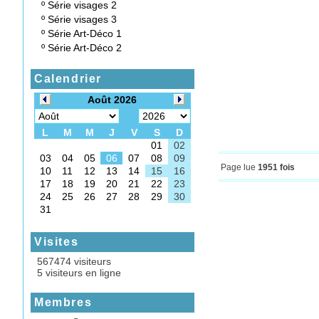
º
Série visages 2
º
Série visages 3
º
Série Art-Déco 1
º
Série Art-Déco 2
Calendrier
Page lue
1951 fois
Visites
567474 visiteurs
5 visiteurs en ligne
Membres