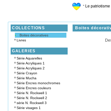
Le patriotisme 
"
COLLECTIONS
Boites décorati
Boites décoratives
º
Livres
Des
GALERIES
º
Série Aquarelles
º
Série Acryliques 1
º
Série Acryliques 2
º
Série Crayon
º
Série Mucha
º
Série Encres monochromes
º
Série Encres couleurs
º
Série N. Rockwell 1
º
Série N. Rockwell 2
º
série N. Rockwell 3
º
Série visages 1