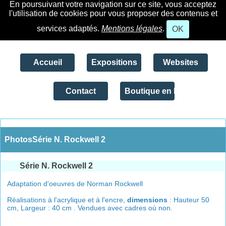
En poursuivant votre navigation sur ce site, vous acceptez
l'utilisation de cookies pour vous proposer des contenus et
services adaptés.
Mentions légales
.
OK
Accueil
Expositions
Websites
Contact
Boutique en ligne
PhotosSérie N. Rockwell 2
Série N. Rockwell 2
Adaptation d'oeuvres de Norman Rockwell
Réalisations à l'acrylique et à l'encre,
dimensions
: Hauteur 50
cm, Largeur : 40 cm . Vendues avec cadres où non.