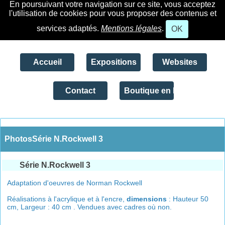
En poursuivant votre navigation sur ce site, vous acceptez
l'utilisation de cookies pour vous proposer des contenus et
services adaptés.
Mentions légales
.
OK
Accueil
Expositions
Websites
Contact
Boutique en ligne
PhotosSérie N.Rockwell 3
Série N.Rockwell 3
Adaptation d'oeuvres de Norman Rockwell
Réalisations à l'acrylique et à l'encre,
dimensions
: Hauteur 50
cm, Largeur : 40 cm . Vendues avec cadres où non.