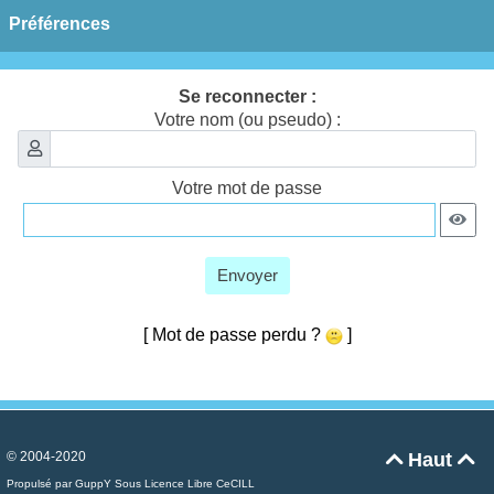
Préférences
Se reconnecter :
Votre nom (ou pseudo) :
Votre mot de passe
Envoyer
[ Mot de passe perdu ?
]
© 2004-2020
Haut


Propulsé par GuppY
Sous Licence Libre CeCILL